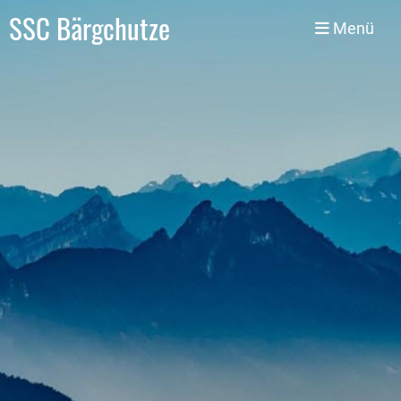
SSC Bärgchutze
Menü